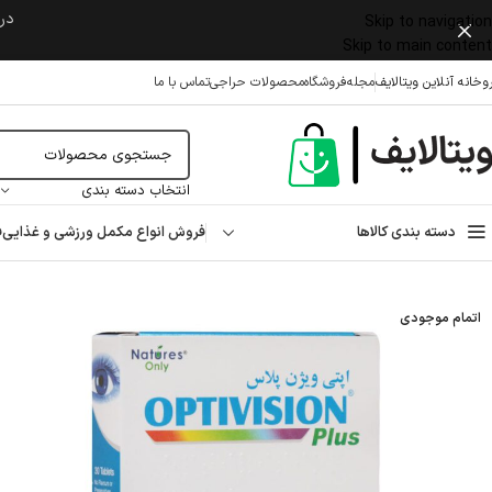
در 
Skip to navigation
Skip to main content
وخانه آنلاین ویتالایف
مجله
فروشگاه
محصولات حراجی
تماس با ما
انتخاب دسته بندی
دسته بندی کالاها
فروش انواع مکمل ورزشی و غذایی
ف
خانه
/
مکمل تخصصی
/
بینایی (چشم)
/
کپسول اپتی ویژن پلاس نیچرز اونلی ۳۰ عدد
اتمام موجودی