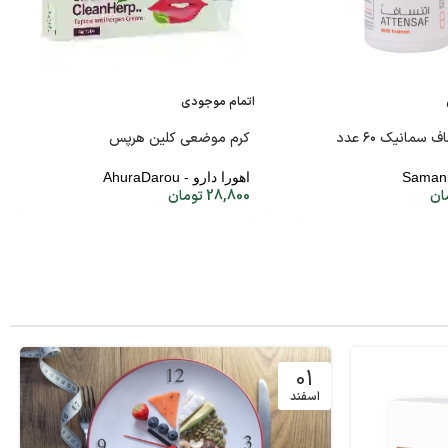
اتمام موجودی
سمانیک ۶۰ عدد
کرم موضعی کلین هرپس
اهورا دارو - AhuraDarou
ان
28,800
تومان
01
اسفند