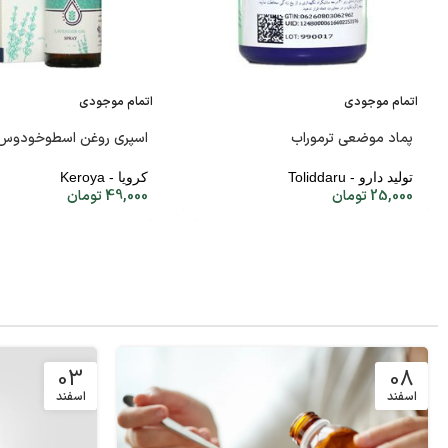
اتمام موجودی
اتمام موجودی
پماد موضعی ترموراب
اسپری روغن اسطوخودوس
تولید دارو - Toliddaru
کرویا - Keroya
25,000
تومان
49,000
تومان
03
08
اسفند
اسفند