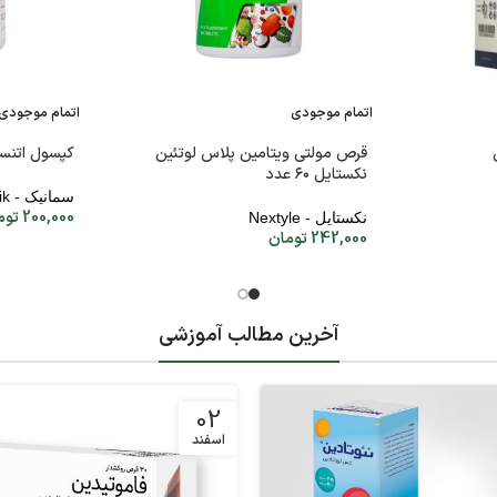
اتمام موجودی
اتمام موجودی
قرص مولتی ویتامین پلاس لوتئین
کپسول اتنساف 
نکستایل ۶۰ عدد
سمانیک - Samanik
200,000
توم
نکستایل - Nextyle
242,000
تومان
آخرین مطالب آموزشی
02
اسفند