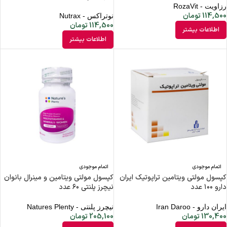
رزاویت - RozaVit
114,500
تومان
نوتراکس - Nutrax
114,500
تومان
اطلاعات بیشتر
اطلاعات بیشتر
اتمام موجودی
اتمام موجودی
کپسول مولتی ویتامین تراپوتیک ایران
کپسول مولتی ویتامین و مینرال بانوان
دارو ۱۰۰ عدد
نیچرز پلنتی ۶۰ عدد
ایران دارو - Iran Daroo
نیچرز پلنتی - Natures Plenty
130,400
تومان
205,100
تومان