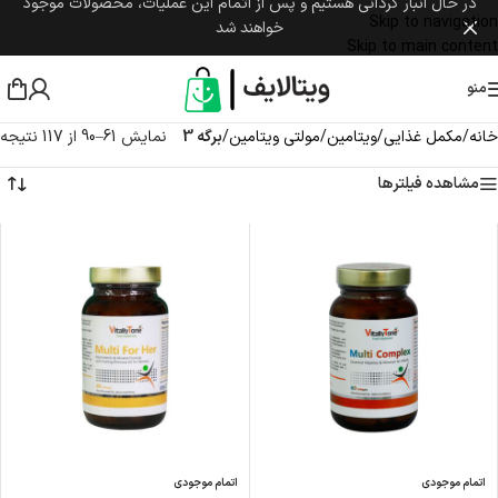
در حال انبار گردانی هستیم و پس از اتمام این عملیات، محصولات موجود
Skip to navigation
خواهند شد
Skip to main content
منو
خانه
/
مکمل غذایی
/
ویتامین
/
مولتی ویتامین
/
برگه 3
نمایش 61–90 از 117 نتیجه
مشاهده فیلترها
اتمام موجودی
اتمام موجودی