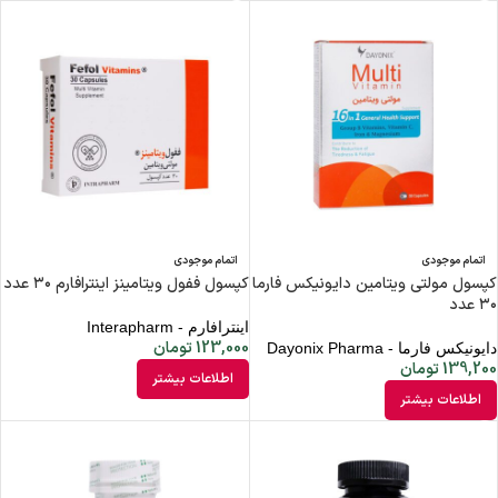
اتمام موجودی
اتمام موجودی
کپسول مولتی ویتامین دایونیکس فارما
کپسول ففول ویتامینز اینترافارم ۳۰ عدد
۳۰ عدد
اینترافارم - Interapharm
123,000
تومان
دایونیکس فارما - Dayonix Pharma
139,200
تومان
اطلاعات بیشتر
اطلاعات بیشتر