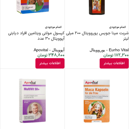
اتمام موجودی
اتمام موجودی
شربت مینا جویس یوروویتال ۲۰۰ میلی
کپسول مولتی ویتامین افراد دیابتی
لیتر
آپوویتال ۳۰ عدد
Eurho Vital - یوروویتال
آپوویتال - Apovital
172,300
تومان
348,800
تومان
اطلاعات بیشتر
اطلاعات بیشتر