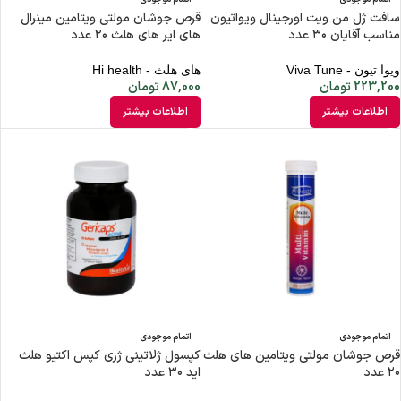
سافت ژل من ویت اورجینال ویواتیون
قرص جوشان مولتی ویتامین مینرال‌
مناسب آقایان ۳۰ عدد
های ایر ‌های هلث ۲۰ عدد
ویوا تیون - Viva Tune
های هلث - Hi health
223,200
تومان
87,000
تومان
اطلاعات بیشتر
اطلاعات بیشتر
اتمام موجودی
اتمام موجودی
قرص جوشان مولتی ویتامین های هلث
کپسول ژلاتینی ژری کپس اکتیو هلث
۲۰ عدد
اید ۳۰ عدد