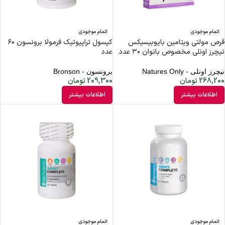
اتمام موجودی
اتمام موجودی
قرص مولتی ویتامین بایوبیسیکس
کپسول تراپیوتیک فرمولا برونسون ۶۰
نیچرز اونلی مخصوص بانوان ۳۰ عدد
عدد
نیچرز اونلی - Natures Only
برونسون - Bronson
268,200
تومان
209,300
تومان
اطلاعات بیشتر
اطلاعات بیشتر
اتمام موجودی
اتمام موجودی