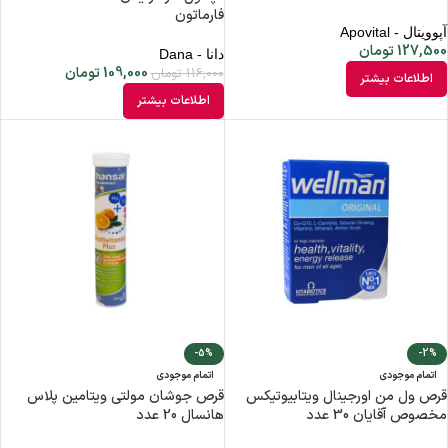
فارماتون
آپوویتال - Apovital
127,500
تومان
دانا - Dana
109,000
تومان
116,000
تومان
اطلاعات بیشتر
اطلاعات بیشتر
-5%
-2%
اتمام موجودی
اتمام موجودی
قرص ول من اورجینال ویتابیوتیکس
قرص جوشان مولتی ویتامین پلاس
مخصوص آقایان 30 عدد
‌هانسال 20 عدد