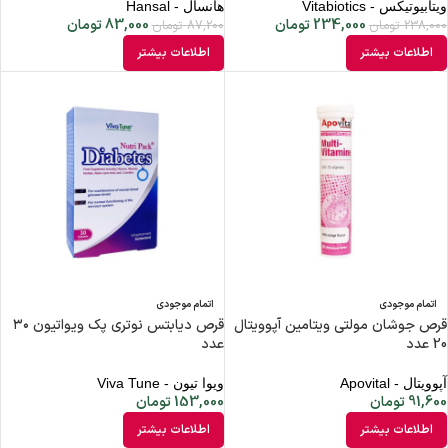
ویتابیوتیکس - Vitabiotics
هانسال - Hansal
234,000
تومان
83,000
تومان
238,000
تومان
87,200
تومان
اطلاعات بیشتر
اطلاعات بیشتر
اتمام موجودی
اتمام موجودی
قرص جوشان مولتی ویتامین آپوویتال
قرص دیابتس نوتری پک ویواتیون ۳۰
20 عدد
عدد
آپوویتال - Apovital
ویوا تیون - Viva Tune
91,600
تومان
153,000
تومان
اطلاعات بیشتر
اطلاعات بیشتر