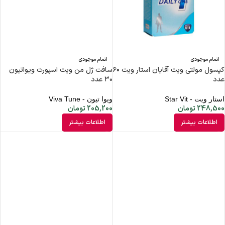
اتمام موجودی
اتمام موجودی
کپسول مولتی ویت آقایان استار ویت ۶۰
سافت ژل من ویت اسپورت ویواتیون
عدد
۳۰ عدد
استار ویت - Star Vit
ویوا تیون - Viva Tune
248,500
تومان
205,200
تومان
اطلاعات بیشتر
اطلاعات بیشتر