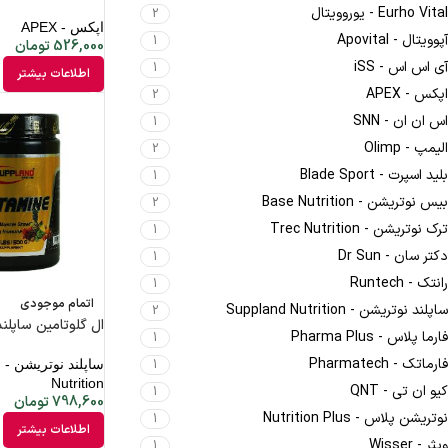
Eurho Vital - یوروویتال
2
اپکس - APEX
آپوویتال - Apovital
1
526,000
تومان
آی اس اس - iSS
1
اطلاعات بیشتر
اپکس - APEX
2
اس ان ان - SNN
1
الیمپ - Olimp
2
بلید اسپرت - Blade Sport
1
بیس نوتریشن - Base Nutrition
2
ترک نوتریشن - Trec Nutrition
1
دکتر سان - Dr Sun
1
رانتک - Runtech
1
اتمام موجودی
ساپلند نوتریشن - Suppland Nutrition
2
ال گلوتامین ساپلند 500 گر
فارما پلاس - Pharma Plus
1
فارماتک - Pharmatech
س
1
Nutrition
کیو ان تی - QNT
1
798,600
تومان
نوتریشن پلاس - Nutrition Plus
1
اطلاعات بیشتر
ویثر - Wisser
1