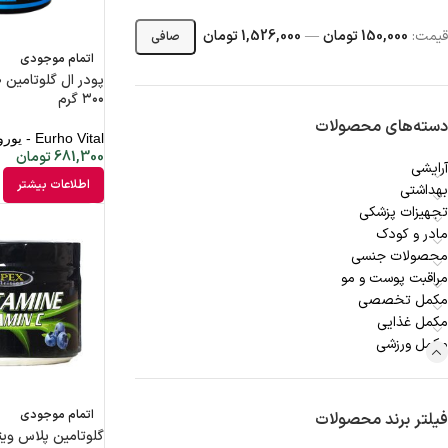
قيمت:
150,000 تومان
—
1,526,000 تومان
صافی
اتمام موجودی
۳۰۰ گرم
دسته‌های محصولات
Eurho Vital - یوروویتال
681,300
تومان
آرایشی
اطلاعات بیشتر
بهداشتی
تجهیزات پزشکی
مادر و کودک
محصولات جنسی
مراقبت پوست و مو
مکمل تخصصی
مکمل غذایی
مکمل ورزشی
اتمام موجودی
فیلتر برند محصولات
گلوتامین پلاس وی