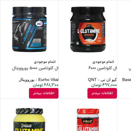
اتمام موجودی
اتمام موجودی
ال گلوتامین 6000
ال گلوتامین 5000 یوروویتال
کیو ان تی - QNT
Eurho Vital - یوروویتال
697,000
تومان
681,300
تومان
اطلاعات بیشتر
اطلاعات بیشتر