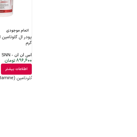
اتمام موجودی
گرم
اس ان ان - SNN
896,600
تومان
اطلاعات بیشتر
گلوتامین (Glutamine)