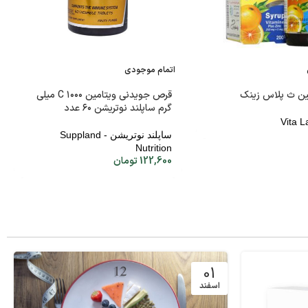
اتمام موجودی
ین ث پلاس زینک
قرص جویدنی ویتامین C ۱۰۰۰ میلی
گرم ساپلند نوتریشن ۶۰ عدد
ساپلند نوتریشن - Suppland
Nutrition
122,600
تومان
01
اسفند