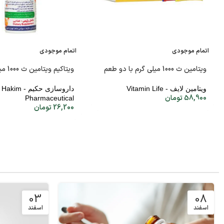
اتمام موجودی
اتمام موجودی
ویتامین ث 1000 میلی گرم با دو طعم
ویتاکیم ویتامین ث 1000 میلی گرمی
ویتامین لایف - Vitamin Life
داروسازی حکیم - Hakim
58,900
تومان
Pharmaceutical
26,200
تومان
03
08
اسفند
اسفند