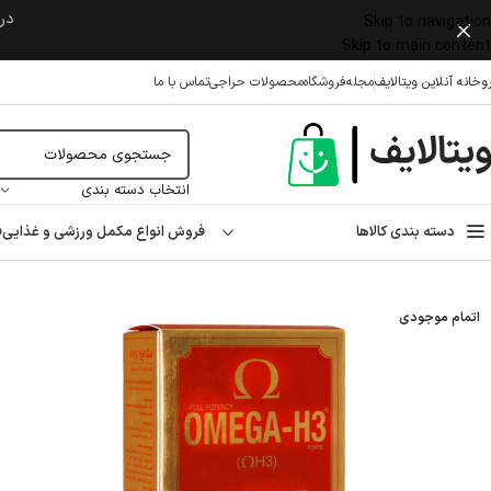
در 
Skip to navigation
Skip to main content
وخانه آنلاین ویتالایف
مجله
فروشگاه
محصولات حراجی
تماس با ما
انتخاب دسته بندی
دسته بندی کالاها
فروش انواع مکمل ورزشی و غذایی
ف
خانه
/
مکمل غذایی
/
ترکیبات مغذی
/
امگا 3 و روغن ماهی
/
کپسول امگا اچ ۳ H۳ ویتابیوتیکس ۳۰ عدد
اتمام موجودی