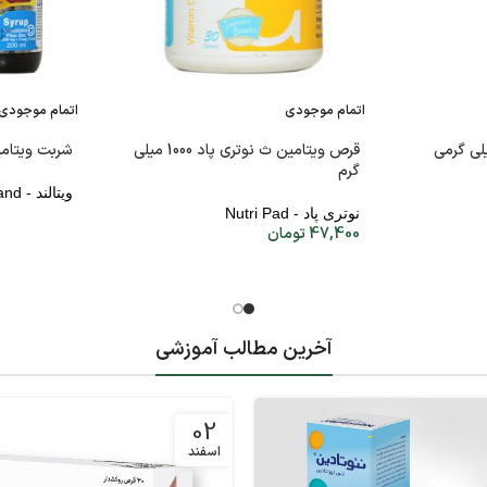
اتمام موجودی
اتمام موجودی
قرص ویتامین ث نوتری پاد 1000 میلی
شربت ویتام
گرم
ویتالند - Vita Land
نوتری پاد - Nutri Pad
47,400
تومان
آخرین مطالب آموزشی
02
اسفند