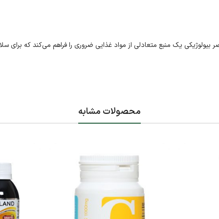
امگا اچ ۳ ویتابیوتیکس شامل امگا ۳ و روغن کبد ماهی به همراه ۳۳ عنصر بیولوژیکی یک منبع متعادلی از مواد غذایی ضروری را فراهم می‌کند 
محصولات مشابه