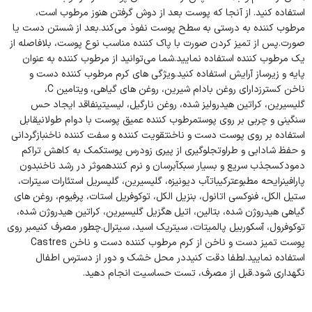
استفاده کنید. از آنجا که پوست بعد از دوش گرفتن هنوز مرطوب است،
مرطوب کننده به درستی به سطح پوست نفوذ می‌کند.بعد از شستن دست یا
صورت.پس از تمیز کردن صورت با پاک کننده مناسب نوع پوست، بلافاصله از
یک مرطوب کننده استفاده نمایید.شما می‌توانید از مرطوب کننده به عنوان
پایه و زیرساز آرایش استفاده کنید.ویژگی های کرم مرطوب کننده دست و
ناخن کسترزدارای روغن بادام شیرین، روغن های گیاهی، ویتامین C،
گلیسیرین، کراتین هیدرولیز شده، روغن نارگیل، لیسیتینفاقد ایجاد حس
سنگینی و چربی بر روی پوستمرطوب کننده عمیق پوست با دوام طولانیقابل
استفاده بر روی پوست دست و ناخنتقویت کننده و سفت کننده ناخنبازگردانی
و حفظ شادابی و طراوتجلوگیری از پیری زودرس پوستکمک به کاهش تراکم
دمودکسجذب سریع و بسیار سبکآبرسان و نرم کنندهموثر در رشد ناخنبدون
پارافینرایحه مطبوعترکیباتآب دیونیزه، گلیسیرین، گلیسریل استئارات سیترات،
ستیل الکل، فنوکسی اتانول، بنزیل الکل، توکوفریل استات، پرفیوم، روغن های
گیاهی هیدروژن شده، بتالین، اتیل هگزیل گلیسیرین، کراتین هیدروژن شده،
توکوفرول، آسکوربیل پالمیتات، سیتریک اسید، سیترال.چطور مصرف کنیمبر روی
پوست تمیز دست و ناخن از کرم مرطوب کننده دست و ناخن Castres
استفاده نمایید.لطفا دقت کنیددر محل خشک و دور از دسترس اطفال
نگهداری شود.قبل از مصرف، تست حساسیت انجام دهید.