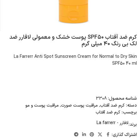
کرم ضد آفتاب SPF۵۰ پوست خشک و معمولی لافارر ضد
لک بی رنگ ۴۰ میلی گرم
La Farrerr Anti Spot Sunscreen Cream for Normal to Dry Skin
SPF50 40 ml
شناسه محصول:
3308
دسته:
کرم ضد آفتاب
,
مراقبت پوست صورت
,
مراقبت پوست و مو
برچسب:
کرم ضد آفتاب
لافارر - La farrerr
برند:
اشتراک گذاری: