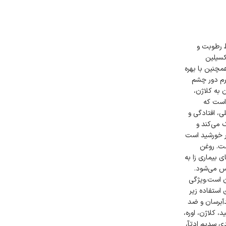
 رطوبت و
کسیلین
مچنین با بهره
رم دور چشم
 به کلاژن،
اختاری پوست است که
، افتادگی و
 می‌کند و
 مخرب نور خورشید است
چشم است. روغن
بیماری زا به
س می‌شود.
ن است.ویژگی
استفاده زیر
آبرسان و ضد
، کلاژن، اوره،
 دی سدیم ادتآ،