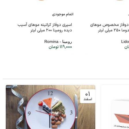
اتمام موجودی
 دوفاز مخصوص موهای
اسپری دوفاز کراتینه موهای آسیب
یلی لیتر
دیده رومینا ۲۰۰ میلی لیتر
رومینا - Romina
ان
119,000
تومان
01
اسفند