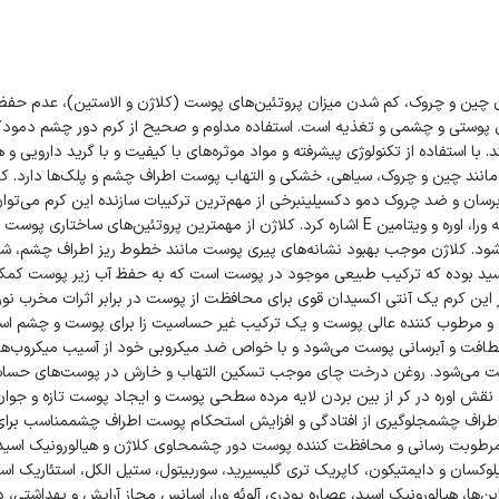
 چین و چروک، کم شدن میزان پروتئین‌های پوست (کلاژن و الاستین)، عدم حفظ
ه‌های پوستی و چشمی و تغذیه است. استفاده مداوم و صحیح از کرم دور چشم دمود
با استفاده از تکنولوژی پیشرفته و مواد موثره‌های با کیفیت و با گرید دارویی و ه
مانند چین و چروک، سیاهی، خشکی و التهاب پوست اطراف چشم و پلک‌ها دارد. ک
سان و ضد چروک دمو دکسیلینبرخی از مهم‌ترین ترکیبات سازنده این کرم می‌توان
هیالورونیک اسید، سدیم PCA، نیاسینامید، روغن نارگیل، روغن درخت چای، آلوئه ورا، اوره و ویتامین E اشاره کرد. کلاژن از مهمترین پروتئین‌های س
ود. کلاژن موجب بهبود نشانه‌های پیری پوست مانند خطوط ریز اطراف چشم، شلی
اسید بوده که ترکیب طبیعی موجود در پوست است که به حفظ آب زیر پوست کمک
م دهی و استحکام بافت پوست می‌شود. ویتامین E موجود در این کرم یک آنتی اکسیدان قوی برای محافظت از پوست در برابر اثرات
اد چین و چروک و پیری پوست می‌شود.سدیم PCA نرم کننده و مرطوب کننده عالی پوست و یک ترکیب غیر حساسیت زا برای پوست و 
افت و آبرسانی پوست می‌شود و با خواص ضد میکروبی خود از آسیب میکروب‌های 
ست می‌شود. روغن درخت چای موجب تسکین التهاب و خارش در پوست‌های حسا
ش اوره در کر از بین بردن لایه مرده سطحی پوست و ایجاد پوست تازه و جوا
راف چشمجلوگیری از افتادگی و افزایش استحکام پوست اطراف چشممناسب برای 
وبت رسانی و محافظت کننده پوست دور چشمحاوی کلاژن و هیالورونیک اسید
لوکسان و دایمتیکون، کاپریک تری گلیسیرید، سوربیتول، ستیل الکل، استئاریک اسید
، پارابن‌ها، هیالورونیک اسید، عصاره پودری آلوئه ورا، اسانس مجاز آرایش و بهداشتی،