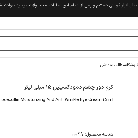
حال انبار گردانی هستیم و پس از اتمام این عملیات، محصولات موجود خواهند 
روشگاه
مطالب آموزشی
 میلی لیتر
کرم دور چشم دمودکسیلین ۱۵ میلی لیتر
odexcillin Moisturizing And Anti Wrinkle Eye Cream 15 ml
شناسه محصول:
000917