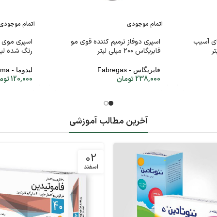
اتمام موجودی
اتمام موجودی
ای آسیب
اسپری دوفاز ترمیم کننده قوی مو
اسپری موی
فابریگاس ۲۰۰ میلی لیتر
رنگ شده لیدوما ۲۵۰ م
فابریگاس - Fabregas
لیدوما - Lidoma
238,000
تومان
120,000
توم
آخرین مطالب آموزشی
02
اسفند