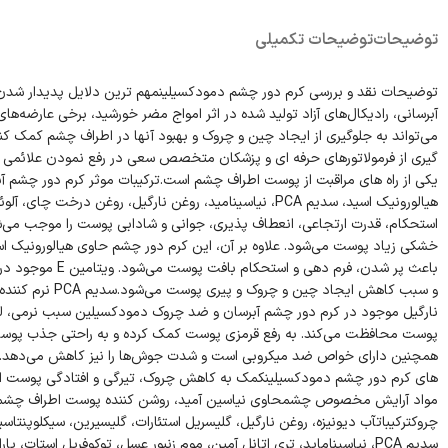
توضیحات
توضیحات تکمیلی
توضیحات نقد و بررسی کرم دور چشم دمودکسیلینمهم ترین دلایل پدیدار شدن
آبرسانی، رادیکال‌های آزاد تولید شده در اثر امواج مضر خورشید، برخی عارض
می‌تواند به جلوگیری از ایجاد چین و چروک و بهبود آنها در اطراف چشم کمک کند. 
گیری از فرمولاتورهای حرفه ای و پزشکان متخصص سعی در رفع نمودن علائمی 
یکی از راه های مراقبت از پوست اطراف چشم است.ترکیبات موثر کرم دور چشم آبر
استحکام، قدرت ارتجاعی، انعطاف پذیری، جوانی و شادابی پوست را موجب می‌ش
خشکی زیاد پوست می‌شود. علاوه بر آن، این کرم دور چشم حاوی هیالورونیک 
باعث پر شدن، فر
و سبب کاهش ایج
نارگیل موجود در کرم دور چشم آبرسان و ضد چروک دمودکسیلین سبب نرمی، لط
پوست محافظت می‌کند. به رفع قرمزی پوست کمک کرده و به راحتی جذب پو
همچنین دارای خواص ضد میکروبی است و شدت جوش‌ها را نیز کاهش می‌دهد. نق
های کرم دور چشم دمودکسیلینکمک به کاهش چروک، تیرگی و افتادگی پوست اط
مواد آرایش مخصوص چشمحاوی نیاسین آمید، روشن کننده پوست اطراف چشمرط
چروکترکیباتآب دیونیزه، روغن نارگیل، گلیسریل استئارات، گلیسیرین، سیکلوپنتاسی
سدیم PCA، نیاسیناماید، تری اتانل آمین، موم زنبور عسل، توکوفریل استات