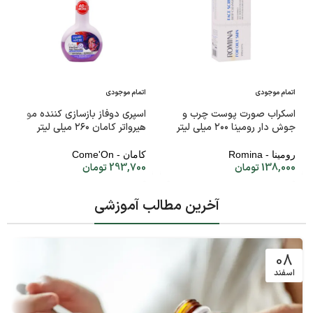
اتمام موجودی
اتمام موجودی
اسکراب صورت پوست چرب و
اسپری دوفاز بازسازی کننده مو
جوش دار رومینا ۲۰۰ میلی لیتر
هیرواتر کامان ۲۶۰ میلی لیتر
رومینا - Romina
کامان - Come'On
138,000
تومان
293,700
تومان
آخرین مطالب آموزشی
08
اسفند