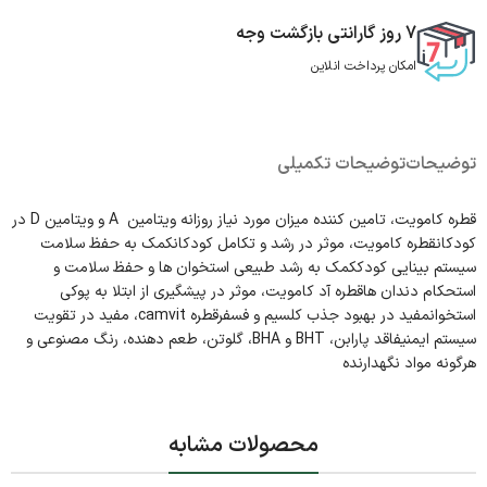
7 روز گارانتی بازگشت وجه
امکان پرداخت انلاین
توضیحات
توضیحات تکمیلی
قطره کامویت، تامین کننده میزان مورد نیاز روزانه ویتامین A و ویتامین D در
کودکانقطره کامویت، موثر در رشد و تکامل کودکانکمک به حفظ سلامت
سیستم بینایی کودککمک به رشد طبیعی استخوان ها و حفظ سلامت و
استحکام دندان هاقطره آد کامویت، موثر در پیشگیری از ابتلا به پوکی
استخوانمفید در بهبود جذب کلسیم و فسفرقطره camvit، مفید در تقویت
سیستم ایمنیفاقد پارابن، BHT و BHA، گلوتن، طعم دهنده، رنگ مصنوعی و
هرگونه مواد نگهدارنده
محصولات مشابه