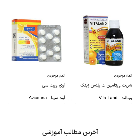
اتمام موجودی
اتمام موجودی
شربت ویتامین ث پلاس زینک
آوی ویت سی
ویتالند - Vita Land
آوه سینا - Avicenna
آخرین مطالب آموزشی