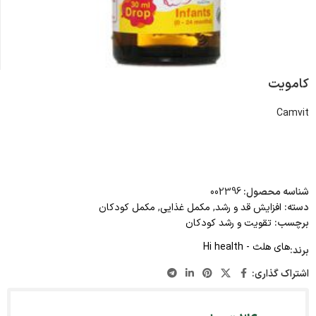
کامویت
Camvit
شناسه محصول:
002396
دسته:
افزایش قد و رشد
,
مکمل غذایی
,
مکمل کودکان
برچسب:
تقویت و رشد کودکان
های هلث - Hi health
برند:
اشتراک گذاری: