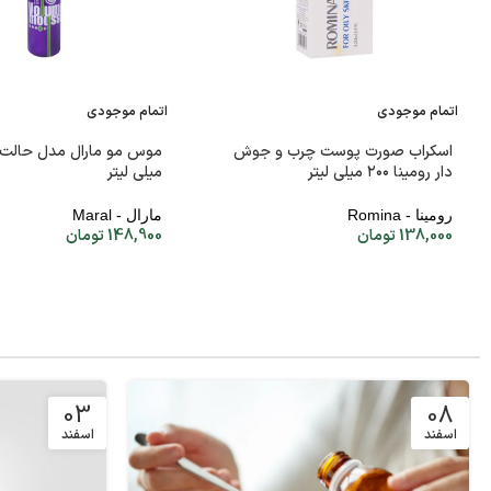
اتمام موجودی
اتمام موجودی
اسکراب صورت پوست چرب و جوش
دار رومینا ۲۰۰ میلی لیتر
میلی لیتر
رومینا - Romina
مارال - Maral
138,000
تومان
148,900
تومان
03
08
اسفند
اسفند