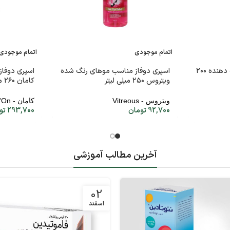
اتمام موجودی
اتمام موجودی
موس مو مارال مدل حالت دهنده ۲۰۰
اسپری دوفاز مناسب موهای رنگ شده
اسپری دوفاز 
ویتروس ۲۵۰ میلی لیتر
کامان ۲۶۰ میلی لیتر
ویتروس - Vitreous
کامان - Come'On
92,700
تومان
293,700
تو
آخرین مطالب آموزشی
02
اسفند