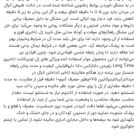
در به مشکل خوردن روابط زناشویی شناخته شده است. در حالت طبیعی انزال
در مردان باید بین ۵ تا ۱۰ دقیقه اتفاق بیفتد و اگر این زمان به زیر ۵ دقیقه
کاهش یابد، فرد دچار زود انزالی است. این مشکل به دلیل مصرف برخی
داروها و مواد مخدر، استرس و دیگر مشکلات روحی به وجود می‌آید؛ برای حل
این مشکل راهکارهای موقت و کوتاه مدتی مثل خرید ژل تاخیری قوی و
استفاده از آن وجود دارند اما برای حل بلند مدت آن در شرایط وخیم‌تر بهتر
است به پزشک مراجعه کرد. حتی بعضی افراد در شرایط نرمال بدنی هستند
اما علاقه دارند تا زمان رابطه جنسی طولانی‌تر شود. چنین افرادی نیز
می‌توانند از این محصول موثر استفاده کنند.ویژگی های ژل لوبریکانت تاخیری
Long Time پاورمن دلتازکس دلتا داروافزایش کیفیت و مدت زمان رابطه
جنسیاز بین برنده درد هنگام مقاربتبه تاخیر انداختن انزال در
مردانترکیباتلیدوکایین ۱۷۵چطور مصرف کنیم۱۰ دقیقه قبل از مقاربت، به مدت
۱ دقیقه مقداری از ژل را روی محل مورد نظر مالیده و سپس با آب سرد
شستشو دهید. در صورت استفاده از کاندوم نیاز به شستشو نیست. مقدار
مناسب مصرف متناسب با وضعیت بدنی شما پس از چند بار استفاده
مشخص می‌شود.لطفا دقت کنیددر صورت بروز حساسیت، مصرف را قطع و با
پزشک مشورت نمایید.دور از دسترس کودکان و در جای خشک و خنک
نگهداری شود.به بیضه‌ها و داخل مجاری ادراری مالیده نشود.از تماس با چشم
جلوگیری شود.