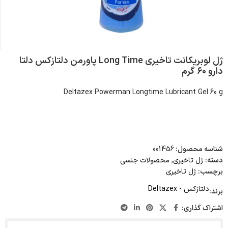
ژل لوبریکانت تاخیری Long Time پاورمن دلتازکس دلتا
دارو ۶۰ گرم
Deltazex Powerman Longtime Lubricant Gel 60 g
شناسه محصول:
001456
دسته:
ژل تاخیری
,
محصولات جنسی
برچسب:
ژل تاخیری
دلتازکس - Deltazex
برند:
اشتراک گذاری: