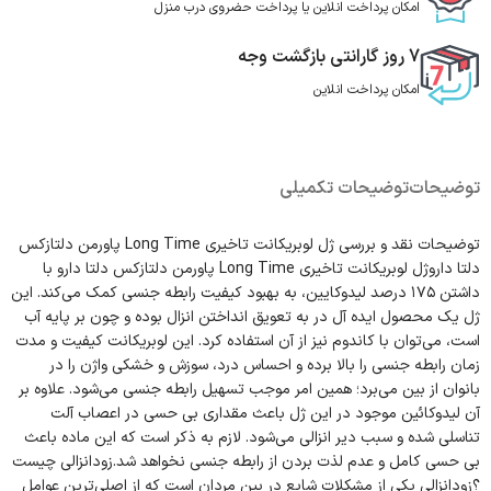
امکان پرداخت انلاین یا پرداخت حضروی درب منزل
7 روز گارانتی بازگشت وجه
امکان پرداخت انلاین
توضیحات
توضیحات تکمیلی
توضیحات نقد و بررسی ژل لوبریکانت تاخیری Long Time پاورمن دلتازکس
دلتا داروژل لوبریکانت تاخیری Long Time پاورمن دلتازکس دلتا دارو با
داشتن ۱۷۵ درصد لیدوکایین، به بهبود کیفیت رابطه جنسی کمک می‌کند. این
ژل یک محصول ایده آل در به تعویق انداختن انزال بوده و چون بر پایه آب
است، می‌توان با کاندوم نیز از آن استفاده کرد. این لوبریکانت کیفیت و مدت
زمان رابطه جنسی را بالا برده و احساس درد، سوزش و خشکی واژن را در
بانوان از بین می‌برد؛ همین امر موجب تسهیل رابطه جنسی می‌شود. علاوه بر
آن لیدوکائین موجود در این ژل باعث مقداری بی حسی در اعصاب آلت
تناسلی شده و سبب دیر انزالی می‌شود. لازم به ذکر است که این ماده باعث
بی حسی کامل و عدم لذت بردن از رابطه جنسی نخواهد شد.زودانزالی چیست
؟زودانزالی یکی از مشکلات شایع در بین مردان است که از اصلی‌ترین عوامل