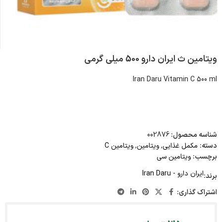
ویتامین ث ایران دارو 500 میلی گرمی
Iran Daru Vitamin C 500 ml
شناسه محصول:
002876
دسته:
مکمل غذایی
,
ویتامین
,
ویتامین C
برچسب:
ویتامین سی
ایران دارو - Iran Daru
برند:
اشتراک گذاری: