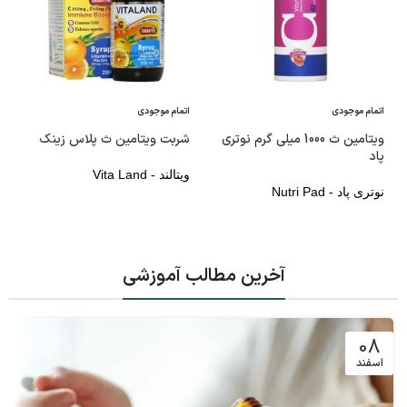
اتمام موجودی
اتمام موجودی
ویتامین ث 1000 میلی گرم نوتری
شربت ویتامین ث پلاس زینک
پاد
ویتالند - Vita Land
نوتری پاد - Nutri Pad
آخرین مطالب آموزشی
08
اسفند