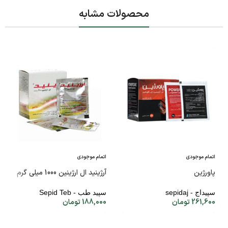
محصولات مشابه
اتمام موجودی
اتمام موجودی
پاورژین
آرژینید ال ارژینین 1000 میلی گرم
سپیداج - sepidaj
سپید طب - Sepid Teb
261,600
تومان
188,000
تومان