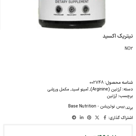
نیتریک اکسید
NO2
شناسه محصول:
002748
دسته:
آرژنین (Arginine)
,
آمینو اسید
,
مکمل ورزشی
برچسب:
آرژنین
بیس نوتریشن - Base Nutrition
برند:
اشتراک گذاری: