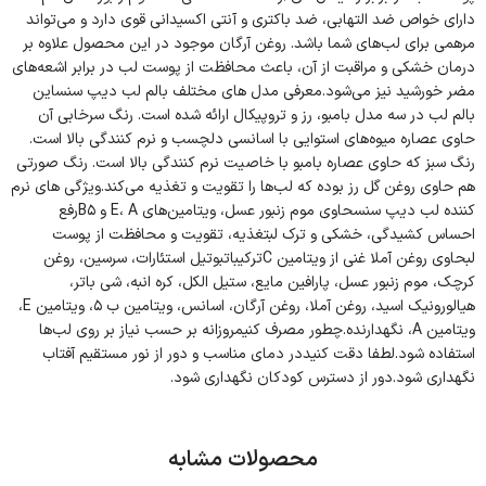
دارای خواص ضد التهابی، ضد باکتری و آنتی اکسیدانی قوی دارد و می‌تواند
مرهمی برای لب‌های شما باشد. روغن آرگان موجود در این محصول علاوه بر
درمان خشکی و مراقبت از آن، باعث محافظت از پوست لب در برابر اشعه‌های
مضر خورشید نیز می‌شود.معرفی مدل‌ های مختلف بالم لب دیپ سنساین
بالم لب در سه مدل بامبو، رز و تروپیکال ارائه شده است. رنگ سرخابی آن
حاوی عصاره میوه‌های استوایی با اسانسی دلچسب و نرم کنندگی بالا است.
رنگ سبز که حاوی عصاره بامبو با خاصیت نرم کنندگی بالا است. رنگ صورتی
هم حاوی روغن گل رز بوده که لب‌ها را تقویت و تغذیه می‌کند.ویژگی های نرم
کننده لب دیپ سنسحاوی موم زنبور عسل، ویتامین‌های E، A و B۵رفع
احساس کشیدگی، خشکی و ترک لبتغذیه، تقویت و محافظت از پوست
لبحاوی روغن آملا غنی از ویتامین Cترکیباتبوتیل استئارات، سرسین، روغن
کرچک، موم زنبور عسل، پارافین مایع، ستیل الکل، کره انبه، شی باتر،
هیالورونیک اسید، روغن آملا، روغن آرگان، اسانس، ویتامین ب ۵، ویتامین E،
ویتامین A، نگهدارنده.چطور مصرف کنیمروزانه بر حسب نیاز بر روی لب‌ها
استفاده شود.لطفا دقت کنیددر دمای مناسب و دور از نور مستقیم آفتاب
نگهداری شود.دور از دسترس کودکان نگهداری شود.
محصولات مشابه