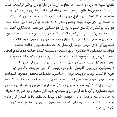
تقریبا شبیه به ژل مو است. اما تفاوت آن‌ها در دارا بودن برخی ترکیبات است.
در ساخت موس‌ها علاوه بر مواد فعال مقداری ماده پیشران نیز به کار برده
شده است که نقش آن خارج کردن ماده و ایجاد کف است. این کف با شانه
یا دست بر روی مو قابلیت پخش شدن دارد. علاوه بر آن به دلیل اینکه موس
مو یک پوشش نازک‌تری نسبت به ژل مو تشکیل می‌دهد، ماندگاری کمتر اما
حالت طبیعی‌تری دارد. در نظر داشته باشید در زمان خرید حالت دهنده مو
محصول مناسبی را با توجه به میزان ضخامت و چربی موی خود انتخاب
کنید.ویژگی های موس مو مارال مدل حالت دهندهموس حالت دهنده
موقدرت نگهداری ۴جلوگیری از وز شدن موتثبیت کننده حالت موهاعدم ایجاد
چسبندگی بر روی مومورد تایید متخصصان پوست و موترکیباتآب دیونیزه،
کوپلیمر وینیل پیرولیدون/ وینیل استات، پی ای جی- پی ای جی-،۱۲
دایمتیکون، پروپیلن گلیکول، پلی کواترنیوم-۲۲، پلی سوربات-۲۰، پی ای
جی-۴۰ کستر اویل، پروپان، بوتان، اسانس، نگهدارندهچطور مصرف کنیمابتدا
قوطی موس مو را به خوبی تکان دهید. بطری را به طرف پایین بگیرید تا فوم
از آن خارج شود (رو به بالا اسپری نکنید). مقداری از موس را به داخل دستان
خود بفشارید و آن را به آرامی روی موهای خود قرار دهید و به صورت دلخواه
به حالت دادن و مدل دادن موهای خود بپردازید.لطفا دقت کنیداز قرار دادن
قوطی در کنار حرارت خودداری نمایید.محصول را دور از دسترس کودکان
نگهداری کنید.