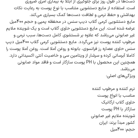
دست‌ها در طول روز برای جلوگیری از ابتلا به بیماری امری ضروری
است. استفاده از مایع دستشویی متناسب با نوع پوست به رعایت نکات
بهداشتی و حفظ نرمی و لطافت دست‌ها کمک بسیاری می‌کند.
مایع دستشویی کرمی گلاب دیپ سنس در محفظه پمپی و حجم 400میل
عرضه شده است. این مایع دستشویی حاوی گلاب است و یک شوینده ملایم
غیر صابونی می‌باشد که علاوه بر شستشوی کامل دست‌ها، سبب نرمی و
مرطوب کننده پوست نیز می‌گردد. مایع دستشویی کرمی گلاب 400میل دیپ
سنس حاوی عصاره رز فرانسوی، بابونه و روغن آملا است. روغن آملا پوست را
کاملا آبرسانی کرده و سرشار از ویتامین سی و خاصیت آنتی اکسیدانی دارد.
همچنین این محصول با PH پوست سازگار است و فاقد مواد صابونی
می‌باشد.
ویژگی‌های اصلی:
نرم کننده و مرطوب کننده
مناسب با انواع پوست
حاوی گلاب ارگانیک
سازگار با PH پوست
شوینده ملایم غیر صابونی
کشور مبدأ برند: ایران
حجم: 400میل