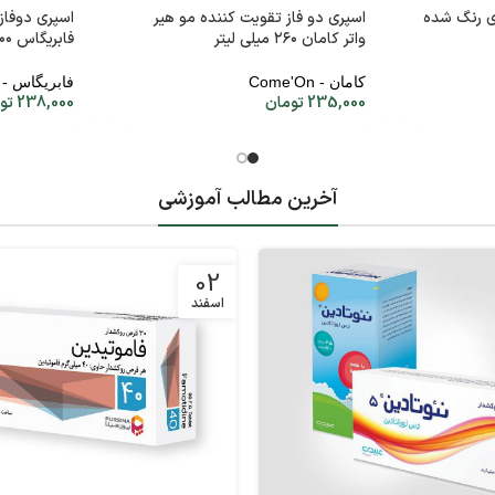
ی رنگ شده
اسپری دو فاز تقویت کننده مو هیر
اسپری دوفاز
واتر کامان ۲۶۰ میلی لیتر
فابریگاس ۲۰۰ میلی لیتر
کامان - Come'On
فابریگاس - Fabregas
235,000
تومان
238,000
تو
آخرین مطالب آموزشی
02
اسفند