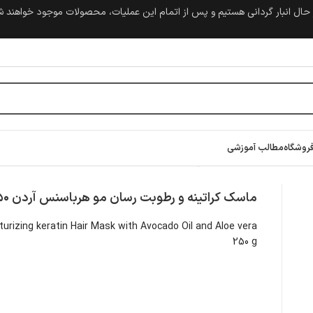
حال انبار گردانی هستیم و پس از اتمام این عملیات، محصولات موجود خواهند 
روشگاه
مطالب آموزشی
هرباسنس آردن ۲۵۰ گرم
ماسک کراتینه و رطوبت رسان مو هرباسنس آردن ۲۵۰ گرم
urizing keratin Hair Mask with Avocado Oil and Aloe vera
250 g