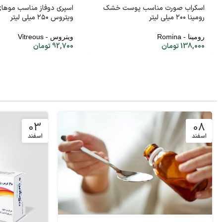
اسکراب صورت مناسب پوست خشک
اسپری دوفاز مناسب موها
رومینا ۲۰۰ میلی لیتر
ویتروس ۲۵۰ میلی لیتر
رومینا - Romina
ویتروس - Vitreous
138,000
تومان
92,700
تومان
03
08
اسفند
اسفند