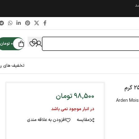
شد
0
تومان
تخفیف های رو
98,500
تومان
Arden Moist
در انبار موجود نمی باشد
مقایسه
افزودن به علاقه مندی