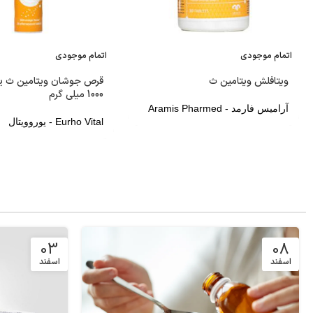
اتمام موجودی
اتمام موجودی
ویتافلش ویتامین ث
قرص جوشان ویتامین ث یو
1000 میلی گرم
آرامیس فارمد - Aramis Pharmed
Eurho Vital - یوروویتال
03
08
اسفند
اسفند