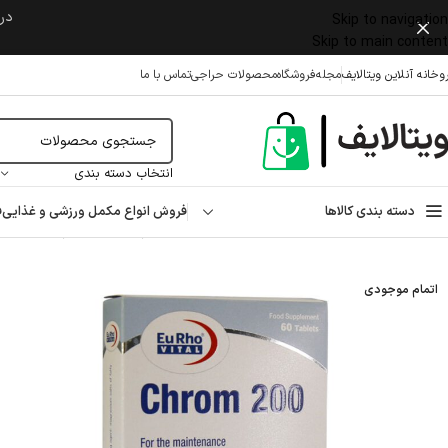
در 
Skip to navigation
Skip to main content
وخانه آنلاین ویتالایف
مجله
فروشگاه
محصولات حراجی
تماس با ما
انتخاب دسته بندی
دسته بندی کالاها
فروش انواع مکمل ورزشی و غذایی
ف
خانه
/
مکمل غذایی
/
مواد معدنی
/
کرومیوم
/
قرص کروم ۲۰۰ میکروگرم یوروویتال ۶۰ عدد
اتمام موجودی