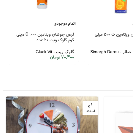
اتمام موجودی
قرص جوشان ویتامین ث 500 میلی
قرص جوشان ویتامین C ۱۰۰۰ میلی
گرم گلوک ویت ۲۰ عدد
سیمرغ دارو عطار - Simorgh Darou
گلوک ویت - Gluck Vit
70,400
تومان
01
اسفند