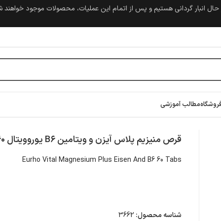
حال انبار گردانی هستیم و پس از اتمام این عملیات، محصولات موجود خواهند 
روشگاه
مطالب آموزشی
قرص منیزیم پلاس آیزن و ویتامین B۶ یوروویتال ۶۰ عدد
Eurho Vital Magnesium Plus Eisen And B6 60 Tabs
شناسه محصول:
3662