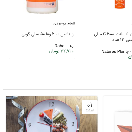
اتمام موجودی
قرص جوشان اکسلنت C ۲۰۰۰ میلی
ویتامین ب 2 رها 50 میلی گرمی
۱۳ عدد
رها - Raha
32,700
تومان
Natu
ن
01
اسفند