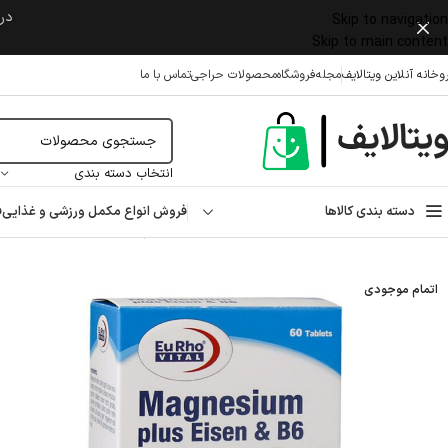
در 
Skip to navigation
Skip to main content
وخانه آنلاین ویتالایف
مجله
فروشگاه
محصولات حراجی
تماس با ما
انتخاب دسته بندی
دسته بندی کالاها
فروش انواع مکمل ورزشی و غذایی
ف
خانه
/
مکمل غذایی
/
مواد معدنی
/
منیزیم
/
قرص منیزیم پلاس آیزن و ویتامین B۶ یوروویتال ۶۰ عدد
اتمام موجودی