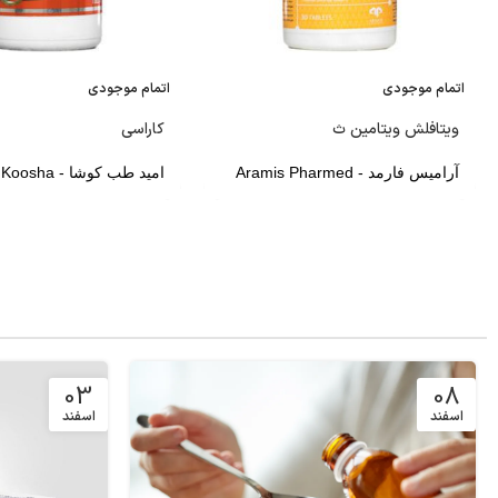
اتمام موجودی
اتمام موجودی
ویتافلش ویتامین ث
کاراسی
آرامیس فارمد - Aramis Pharmed
امید طب کوشا - Omid Teb Koosha
03
08
اسفند
اسفند