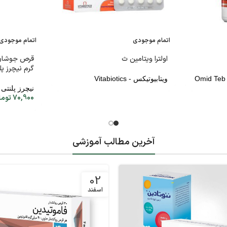
اتمام موجودی
اتمام موجودی
اولترا ویتامین ث
گرم نیچرز پلنتی 
ویتابیوتیکس - Vitabiotics
نیچرز پلنتی - res Plenty
70,900
توما
آخرین مطالب آموزشی
02
اسفند