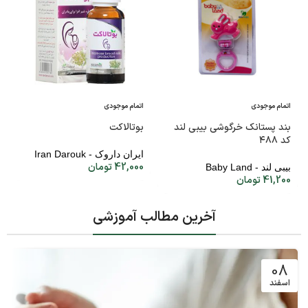
اتمام موجودی
اتمام موجودی
بند پستانک خرگوشی بیبی لند
بوتالاکت
کد ۴۸۸
ایران داروک - Iran Darouk
42,000
تومان
بیبی لند - Baby Land
41,200
تومان
آخرین مطالب آموزشی
08
اسفند