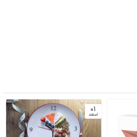
01
اسفند