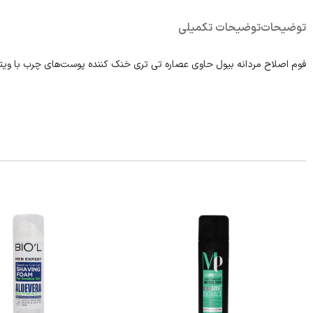
توضیحات
توضیحات تکمیلی
فوم اصلاح مردانه بیول حاوی عصاره تی تری خنک کننده پوست‌های چرب با ویتامین A و E اصلاحی بسیار آسان در کنار مراقبت از پوست را برای آقایان فرا