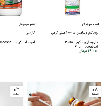
اتمام موجودی
اتمام موجودی
ویتاکیم ویتامین ث 1000 میلی گرمی
کاراسی
داروسازی حکیم - Hakim
امید طب کوشا - Omid Teb Koosha
Pharmaceutical
26,200
تومان
03
08
اسفند
اسفند