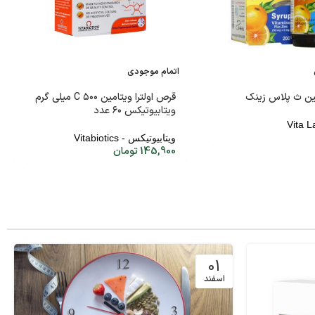
اتمام موجودی
ین ث پلاس زینک
قرص اولترا ویتامین C ۵۰۰ میلی گرم
ویتابیوتیکس ۶۰ عدد
ویتابیوتیکس - Vitabiotics
145,900
تومان
01
اسفند