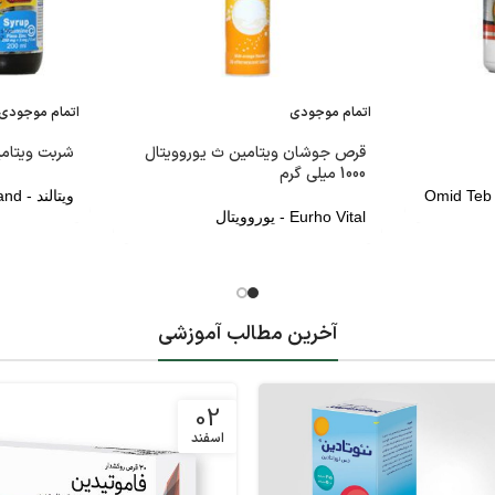
اتمام موجودی
اتمام موجودی
قرص جوشان ویتامین ث یوروویتال
شربت ویتام
1000 میلی گرم
ویتالند - Vita Land
Eurho Vital - یوروویتال
آخرین مطالب آموزشی
02
اسفند