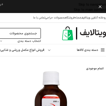
در 
Skip to navigation
Skip to main content
وخانه آنلاین ویتالایف
مجله
فروشگاه
محصولات حراجی
تماس با ما
انتخاب دسته بندی
دسته بندی کالاها
فروش انواع مکمل ورزشی و غذایی
ف
خانه
/
مکمل غذایی
/
مواد معدنی
/
زینک
/
شربت زینک پلاس یوروویتال ۲۰۰ میلی لیتر
اتمام موجودی