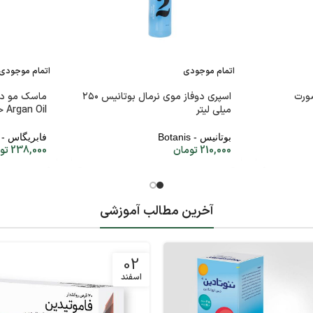
اتمام موجودی
اتمام موجودی
ورت
اسپری دوفاز موی نرمال بوتانیس ۲۵۰
ماسک مو دو
میلی لیتر
Argan Oil حجم ۲۰۰ میلی لیتر
بوتانیس - Botanis
فابریگاس - Fabregas
210,000
تومان
238,000
تو
آخرین مطالب آموزشی
02
اسفند