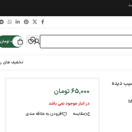
شد
0
تومان
تخفیف های رو
یب دیده
65,000
تومان
M
در انبار موجود نمی باشد
مقایسه
افزودن به علاقه مندی