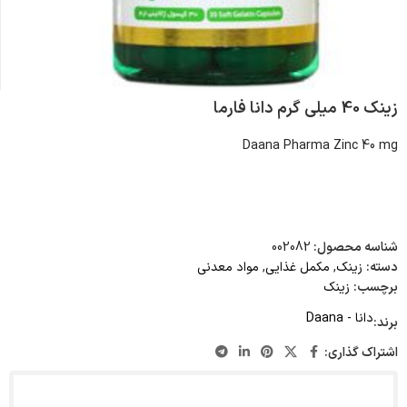
زینک 40 میلی گرم دانا فارما
Daana Pharma Zinc 40 mg
شناسه محصول:
002082
دسته:
زینک
,
مکمل غذایی
,
مواد معدنی
برچسب:
زینک
دانا - Daana
برند:
اشتراک گذاری: