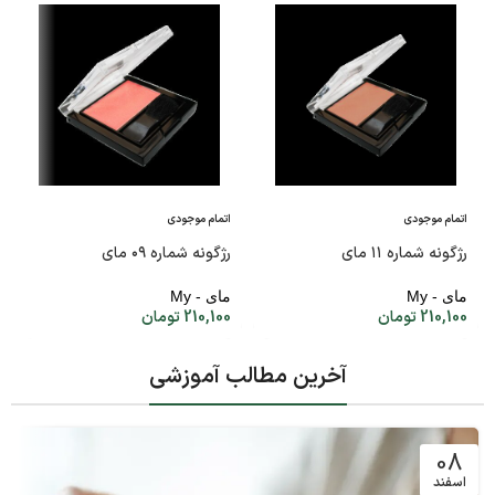
اتمام موجودی
اتمام موجودی
رژگونه شماره ۱۱ مای
رژگونه شماره ۰۹ مای
مای - My
مای - My
210,100
تومان
210,100
تومان
آخرین مطالب آموزشی
08
اسفند