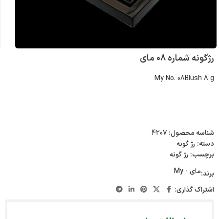
رژگونه شماره ۰۸ مای
My No. 08Blush 8 g
شناسه محصول:
4207
دسته:
رژ گونه
برچسب:
رژ گونه
مای - My
برند:
اشتراک گذاری: