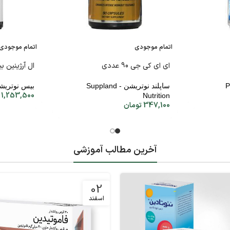
اتمام موجودی
اتمام موجودی
ای ای کی جی 90 عددی
ال آرژینین بیس 
ساپلند نوتریشن - Suppland
بیس نوتریشن - trition
1,253,500
Nutrition
347,100
تومان
آخرین مطالب آموزشی
02
اسفند