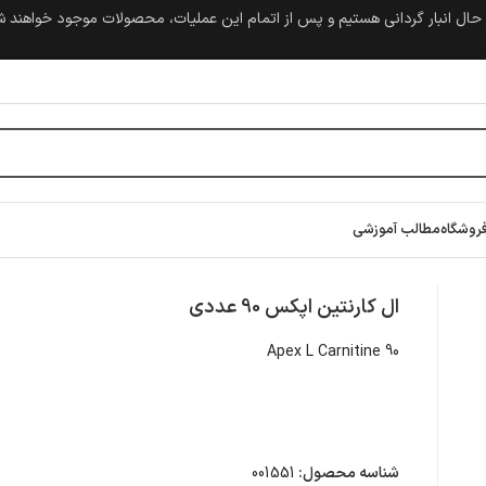
حال انبار گردانی هستیم و پس از اتمام این عملیات، محصولات موجود خواهند 
روشگاه
مطالب آموزشی
تین اپکس 90 عددی
ال کارنتین اپکس 90 عددی
Apex L Carnitine 90
شناسه محصول:
001551