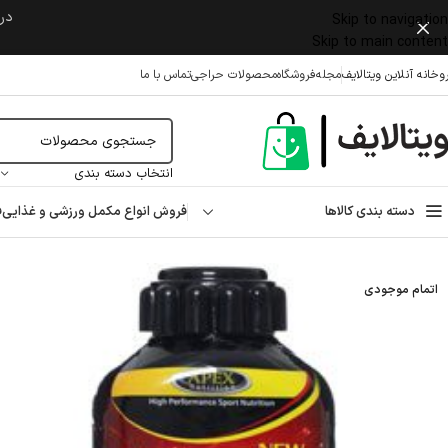
در 
Skip to navigation
Skip to main content
وخانه آنلاین ویتالایف
مجله
فروشگاه
محصولات حراجی
تماس با ما
انتخاب دسته بندی
دسته بندی کالاها
فروش انواع مکمل ورزشی و غذایی
ف
خانه
/
مکمل ورزشی
/
مکمل کاهش وزن ورزشی
/
ال کارنیتین (L-Carnitine)
/
ال کارن
اتمام موجودی