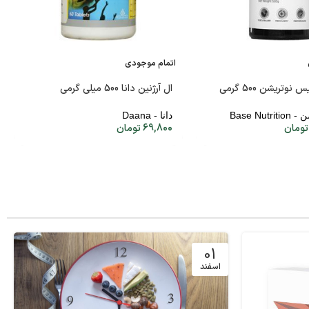
اتمام موجودی
نوتریشن 500 گرمی
ال آرژنین دانا 500 میلی گرمی
Base Nu
دانا - Daana
تومان
69,800
تومان
01
اسفند