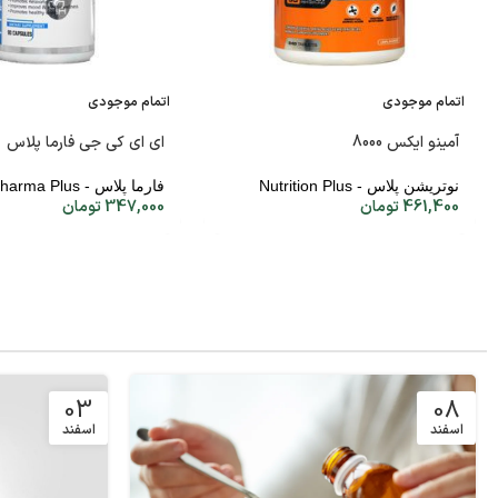
اتمام موجودی
اتمام موجودی
آمینو ایکس 8000
ای ای کی جی فارما پلاس
نوتریشن پلاس - Nutrition Plus
فارما پلاس - Pharma Plus
461,400
تومان
347,000
تومان
03
08
اسفند
اسفند