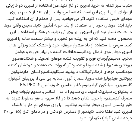
مثبت سبز اقدام به خرید اسپری دو فاز کنید.طرز استفاده از اسپری دو فازیکی
از مزایای این اسپری این است که شما می‌توانید از آن بعد از حمام بر روی
موهای خیس استفاده کنید. اگر می‌خواهید پس از حمام از آن استفاده کنید،
باید ابتدا موهای خود را با استفاده از یک حوله آبگیری کنید. سپس وقتی موها
در حالت نمدار بود این اسپری را بر روی آن بزنید. در هنگام استفاده از این
محصول دقت کنید که آن به ریشه مو نخورد و بیشتر قسمت ساقه را اسپری
کنید. سپس با استفاده از باد سشوار موهای خود را خشک کنید.ویژگی های
اسپری دوفاز موی نرمال بوتانیسمحافظت کننده در برابر حرارت و عوامل
مخرب محیطیآبرسان قوی و تقویت کننده موهای ضعیف و شکنندهحاوی
پروتئین هیدرولیز شده سویا و عصاره آلوئه وراحالت دهنده و درخشان کننده
مومناسب موهای نرمالترکیباتآب دیونیزه، سیکلوپنتاسیلوکسان، دایمتیکون،
پروتئین هیدرولیز شده سویا، عصاره آلوورا، سدیم پی سی ا، پروپیلن گلیکول،
گلیسیرین، سیلیکون کوانینیوم ۱۸، ویتامین E، ویتامین B۵، PEG ۱۲
دایمتیکون، سیتریک اسید، دی سدیم ا د ت ا، اسانس، سدیم بنزوات.چطور
مصرف کنیمبطری را خوب تکان دهید تا دو فاز اسپری با هم مخلوط شوند. به
طور یکسان اسپری دوفاز بوتانرم بوتانیس را روی موهای نم دار یا خشک
اسپری کنید.لطفا دقت کنیددور از دسترس کودکان و در دمای اتاق (۱۵ الی ۳۰
درجه سانتی گراد) نگهداری شود.