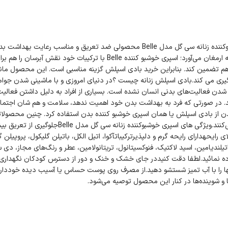
توضیحات نقد و بررسی اسپری خوشبوکننده زنانه سی گل مدل Belleاسپری خوشبوکننده زنانه سی گل مدل Belle محصولی ضد تعریق و من
بادی اسپلش با ترکیبات و رایحه شیرین خود حس تازگی را برای پوست بانوان به ارمغان می‌آورد؛ اسپری خوشبو کننده Belle با تر
هم تضمین کند. بنابراین خرید بادی اسپلش گزینه مناسبی است. این محصول ماند
یری می کند.بادی اسپلش زنانه چیست ؟در دنیای امروزی و با ماشینی شدن جوامع
م شدن فعالیت‌های بدنی انسان نشده است. بسیاری از افراد به دلیل داشتن فعال
ند. در صورتی که فرد به بهداشت بدن خود اهمیت ندهد، سلامت و هم شان اجتماع
 از بادی اسپلش یا همان اسپری خوشبو کننده بدن استفاده کرد. چنین محصولاتی
مناسب خود علاوه بر تامین بهداشت فردی، به سلامت پوست بدن هم کمک می‌کنند.ویژگی های اسپری خوشبوکننده زنان
 رایحهدارای رایحه گرم و دلپذیرترکیباتآکوا، اتیل الکل، باتیلن گلیکول، پروپیلن 
، اتیلندیامین، اسید لاکتیک، فنوکسیتانول، تریتانولامین، عطر و رنگ‌های مجاز، د
ده نمائید.لطفا دقت کنیددر جای خشک و خنک و دور از دسترس کودکان نگهداری 
 را با آب تمیز شستشو دهید.از مصرف روی پوست حساس یا آسیب دیده خوددار
و شوینده‌ها در کنار این محصول توصیه می‌شود.