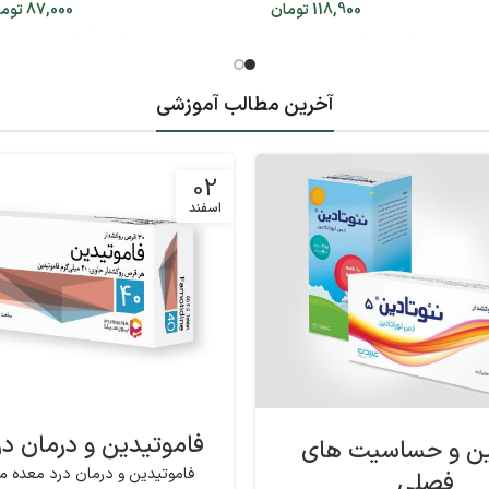
118,900
تومان
87,000
توم
آخرین مطالب آموزشی
02
اسفند
فاموتیدین و درمان د
ین و حساسیت های
فاموتیدین و درمان درد معده مق
فصلی