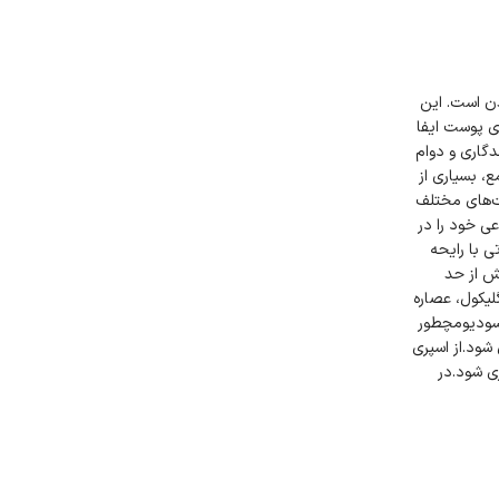
اسب رعایت بهداشت بدن است. این
کیبات خود نقش آبرسان را هم برای پوست ایفا
گاری و دوام
، بسیاری از
یت‌های مختلف
ی خود را در
 با رایحه
ه سی گل مدل Belleجلوگیری از تعریق بیش از حد
گلیکول، عصاره
ی سودیومچطور
شود.از اسپری
ی شود.در