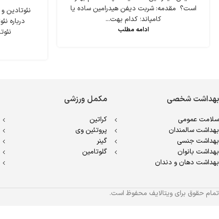
است؟ مقدمه: شربت دیفن هیدرامین ساده یا
نئوتادین و
کامپاند؛ کدام بهت...
درباره ن
ادامه مطلب
نئوتا
بهداشت شخصی
مکمل ورزشی
سلامت عمومی
کراتین
بهداشت سالمندان
پروتئین وی
بهداشت جنسی
گینر
بهداشت بانوان
گلوتامین
بهداشت دهان و دندان
تمام حقوق برای ویتالایف محفوظ است.