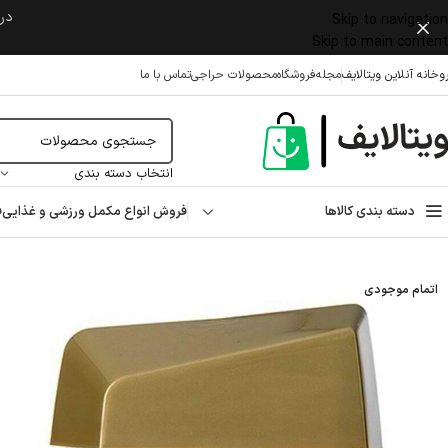
در 
Skip to navigation
Skip to main content
وخانه آنلاین ویتالایف
مجله
فروشگاه
محصولات حراجی
تماس با ما
انتخاب دسته بندی
دسته بندی کالاها
فروش انواع مکمل ورزشی و غذایی
ف
خانه
/
آرایشی
/
عطر و ادکلن
/
عطر
/
ادوتویلت مردانه کنکوردیا چمپ مای ۷۵ میلی لیتر
اتمام موجودی