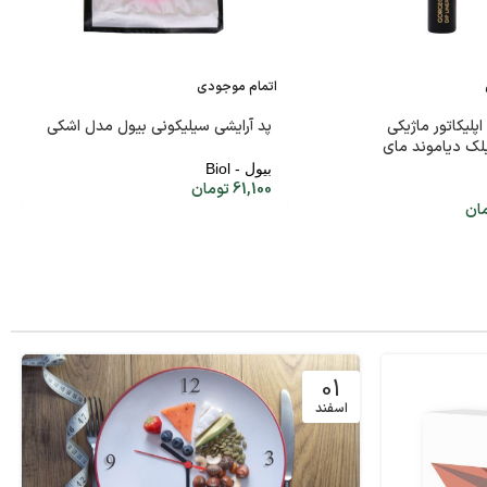
اتمام موجودی
پلیکاتور ماژیکی
پد آرایشی سیلیکونی بیول مدل اشکی
ک دیاموند مای
بیول - Biol
61,100
تومان
ان
01
اسفند