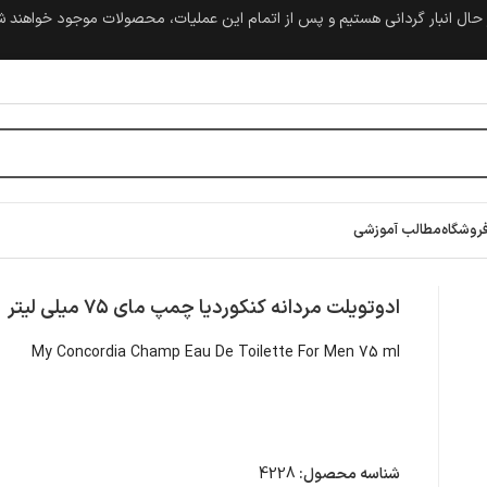
حال انبار گردانی هستیم و پس از اتمام این عملیات، محصولات موجود خواهند 
روشگاه
مطالب آموزشی
ادوتویلت مردانه کنکوردیا چمپ مای ۷۵ میلی لیتر
My Concordia Champ Eau De Toilette For Men 75 ml
شناسه محصول:
4228