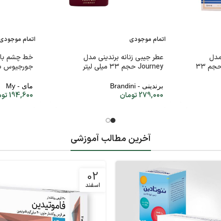
اتمام موجودی
اتمام موجودی
مدل
عطر جیبی زنانه برندینی مدل
خط چشم با ا
Mephisto Galantuomo حجم ۳۳
Journey حجم ۳۳ میلی لیتر
جورجیوس بل
برندینی - Brandini
مای - My
279,000
تومان
194,600
توم
آخرین مطالب آموزشی
02
اسفند