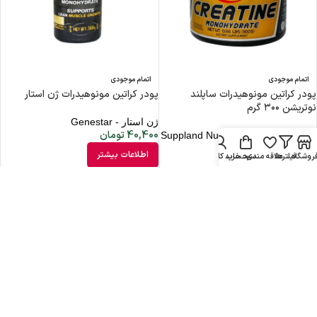
اتمام موجودی
اتمام موجودی
پودر کراتین مونوهیدرات ساپلند
پودر کراتین مونوهیدرات ژن استار
نوتریشن ۳۰۰ گرم
ژن استار - Genestar
40,400
تومان
ساپلند نوتریشن - Suppland Nutrition
674,400
تومان
اطلاعات بیشتر
روشگاه
فیلترها
علاقه مندی
سبد خرید
حساب کاربری من
اطلاعات بیشتر