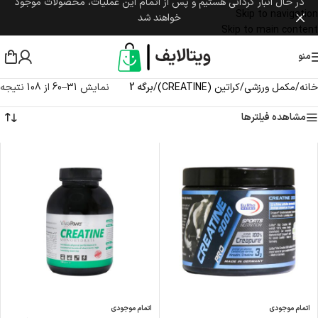
در حال انبار گردانی هستیم و پس از اتمام این عملیات، محصولات موجود
Skip to navigation
خواهند شد
Skip to main content
منو
خانه
/
مکمل ورزشی
/
کراتین (CREATINE)
/
برگه 2
نمایش 31–60 از 108 نتیجه
مشاهده فیلترها
اتمام موجودی
اتمام موجودی