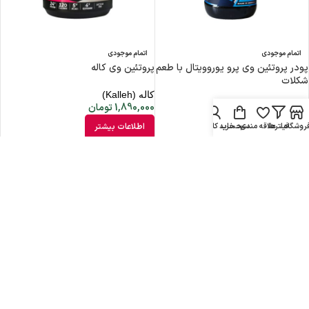
اتمام موجودی
اتمام موجودی
پودر پروتئین وی پرو یوروویتال با طعم
پروتئین وی کاله
شکلات
کاله (Kalleh)
1,890,000
تومان
یوروویتال (Eurho Vital)
2,302,100
تومان
روشگاه
فیلترها
علاقه مندی
سبد خرید
حساب کاربری من
اطلاعات بیشتر
اطلاعات بیشتر