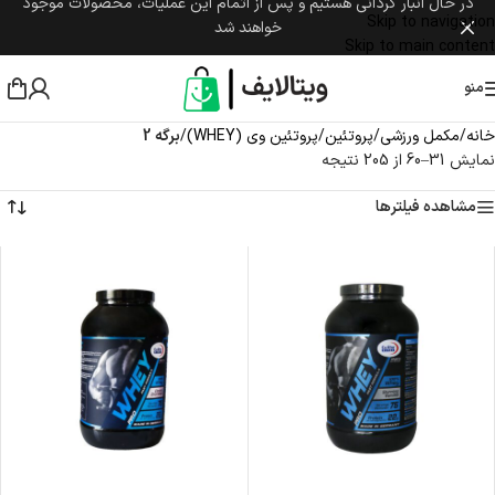
در حال انبار گردانی هستیم و پس از اتمام این عملیات، محصولات موجود
Skip to navigation
خواهند شد
Skip to main content
منو
خانه
/
مکمل ورزشی
/
پروتئین
/
پروتئین وی (WHEY)
/
برگه 2
نمایش 31–60 از 205 نتیجه
مشاهده فیلترها