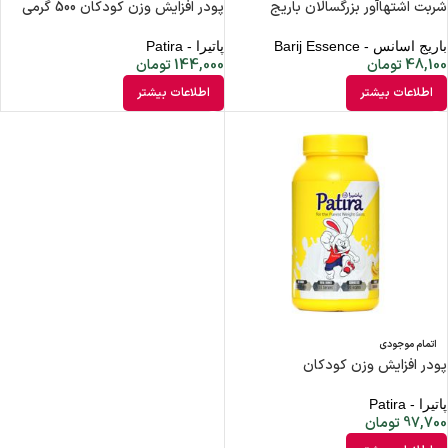
شربت اشتهاآور بزرگسالان باریج
پودر افزایش وزن کودکان 500 گرمی
باریج اسانس - Barij Essence
پاتیرا - Patira
48,100
تومان
144,000
تومان
اطلاعات بیشتر
اطلاعات بیشتر
اتمام موجودی
پودر افزایش وزن کودکان
پاتیرا - Patira
97,700
تومان