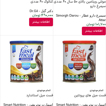
مولتی ویتامین بالای 50 سال 60 عددی
کتالوگ 60 عددی
سیمرغ دارو
دکتر گیل - Dr.Gil
490,000
تومان
سیمرغ دارو عطار - Simorgh Darou
Attar
اطلاعات بیشتر
101,700
تومان
اطلاعات بیشتر
اتمام موجودی
اتمام موجودی
فست میل های پروتئین
فست میل استاندارد
اسمارت نوتریشن - Smart Nutrition
اسمارت نوتریشن - Smart Nutrition