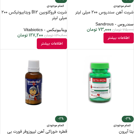
اتمام موجودی
اتمام موجودی
شربت آهن سندروس 200 میلی لیتر
شربت فروگلوبین B12 ویتابیوتیکس ۲۰۰
میلی لیتر
سندروس - Sandrous
73,000
تومان
75,000
تومان
ویتابیوتیکس - Vitabiotics
127,200
تومان
130,800
تومان
اطلاعات بیشتر
اطلاعات بیشتر
-2%
-3%
اتمام موجودی
اتمام موجودی
بتا آیرون
قطره خوراکی آهن لیپوزوفر فورت بی