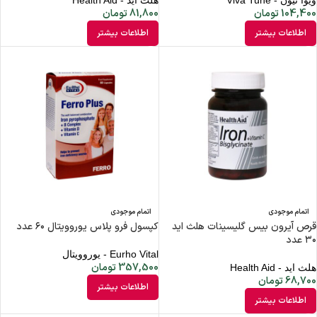
ویوا تیون - Viva Tune
هلث اید - Health Aid
104,400
تومان
81,800
تومان
اطلاعات بیشتر
اطلاعات بیشتر
اتمام موجودی
اتمام موجودی
قرص آیرون بیس گلیسینات هلث اید
کپسول فرو پلاس یوروویتال ۶۰ عدد
۳۰ عدد
Eurho Vital - یوروویتال
357,500
تومان
هلث اید - Health Aid
68,700
تومان
اطلاعات بیشتر
اطلاعات بیشتر