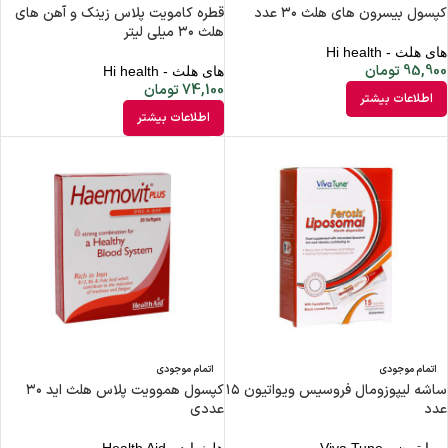
کپسول بیسرون های هلث ۳۰ عدد
قطره کامویت پلاس زینک و آهن های
هلث ۳۰ میلی لیتر
های هلث - Hi health
95,900
تومان
های هلث - Hi health
74,100
تومان
اطلاعات بیشتر
اطلاعات بیشتر
اتمام موجودی
اتمام موجودی
ساشه لیپوزومال فروسیس ویواتیون ۱۵
کپسول هموویت پلاس هلث اید ۳۰
عدد
عددی