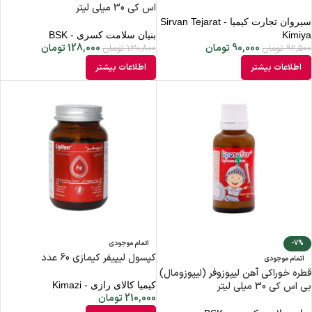
اس کی 30 میلی لیتر
سیروان تجارت کیمیا - Sirvan Tejarat
Kimiya
بنیان سلامت کسری - BSK
90,000
تومان
128,000
تومان
92,500
تومان
130,800
تومان
اطلاعات بیشتر
اطلاعات بیشتر
-7%
اتمام موجودی
کپسول لیپیفر کیمازی 60 عدد
اتمام موجودی
قطره خوراکی آهن لیپوزوفر (لیپوزومال)
بی اس کی 30 میلی لیتر
کیمیا کالای رازی - Kimazi
210,000
تومان