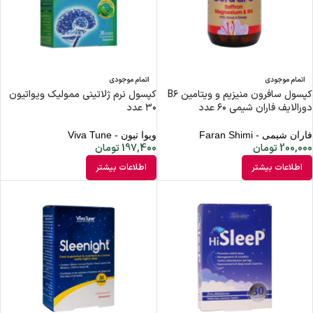
اتمام موجودی
اتمام موجودی
کپسول سافرون منیزیم و ویتامین B۶
کپسول نرم ژلاتینی ممولیک ویواتیون
دورالایف فاران شیمی ۶۰ عدد
۳۰ عدد
فاران شیمی - Faran Shimi
ویوا تیون - Viva Tune
200,000
تومان
197,400
تومان
اطلاعات بیشتر
اطلاعات بیشتر