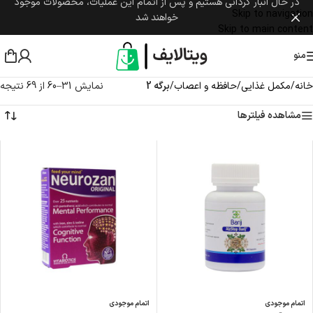
در حال انبار گردانی هستیم و پس از اتمام این عملیات، محصولات موجود
Skip to navigation
خواهند شد
Skip to main content
منو
خانه
/
مکمل غذایی
/
حافظه و اعصاب
/
برگه 2
نمایش 31–60 از 69 نتیجه
مشاهده فیلترها
اتمام موجودی
اتمام موجودی