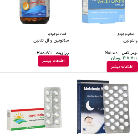
اتمام موجودی
اتمام موجودی
والتونین
ملاتونین و ال تئانین
نوتراکس - Nutrax
رزاویت - RozaVit
128,700
تومان
اطلاعات بیشتر
اطلاعات بیشتر