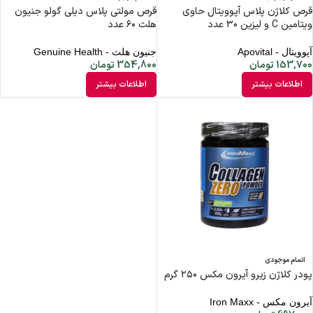
قرص کلاژن پلاس آپوویتال حاوی
قرص مولتی پلاس دیلی گولو جنیون
ویتامین C و لیزین ۳۰ عدد
هلث ۶۰ عدد
آپوویتال - Apovital
جنیون هلث - Genuine Health
153,700
تومان
354,800
تومان
اطلاعات بیشتر
اطلاعات بیشتر
اتمام موجودی
پودر کلاژن زیرو آیرون مکس ۲۵۰ گرم
آیرون مکس - Iron Maxx