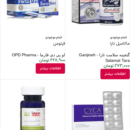
اتمام موجودی
اتمام موجودی
ماکامیل تارا
فرتومن
گنجینه سلامت تارا - Ganjineh
او پی دی فارما - OPD Pharma
228,900
تومان
Salamat Tara
273,000
تومان
اطلاعات بیشتر
اطلاعات بیشتر