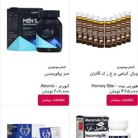
اتمام موجودی
اتمام موجودی
ویال گیاهی م ح ر ک آقایان
منز پرفورمنس
هورنی بیت - Horney Bite
ابورنز - Aborns
485,000
تومان
207,000
تومان
اطلاعات بیشتر
اطلاعات بیشتر