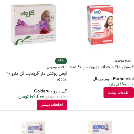
اتمام موجودی
-4%
کپسول ماکاویت اف یوروویتال ۶۰ عدد
اتمام موجودی
قرص روکش دار آفرودیت گل دارو ۳۰
Eurho Vital - یوروویتال
عددی
180,000
تومان
گل دارو - Goldaru
اطلاعات بیشتر
106,400
تومان
110,500
تومان
اطلاعات بیشتر