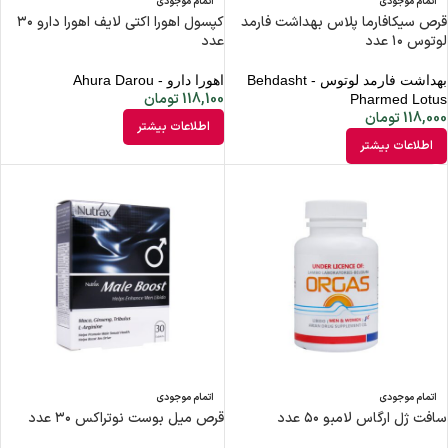
اتمام موجودی
اتمام موجودی
قرص سیکافارما پلاس بهداشت فارمد
کپسول اهورا اکتی لایف اهورا دارو ۳۰
لوتوس ۱۰ عدد
عدد
بهداشت فارمد لوتوس - Behdasht
اهورا دارو - Ahura Darou
118,100
تومان
Pharmed Lotus
118,000
تومان
اطلاعات بیشتر
اطلاعات بیشتر
اتمام موجودی
اتمام موجودی
سافت ژل ارگاس لامبو ۵۰ عدد
قرص میل بوست نوتراکس ۳۰ عدد