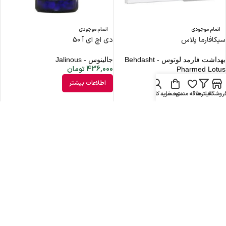
اتمام موجودی
اتمام موجودی
سیکافارما پلاس
دی اچ ای آ 50
بهداشت فارمد لوتوس - Behdasht
جالینوس - Jalinous
436,000
تومان
Pharmed Lotus
137,100
تومان
اطلاعات بیشتر
اطلاعات بیشتر
روشگاه
فیلترها
علاقه مندی
سبد خرید
حساب کاربری من
اتمام موجودی
اتمام موجودی