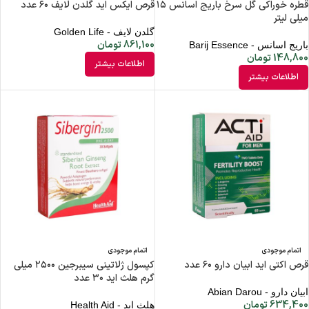
قطره خوراکی گل سرخ باریج اسانس ۱۵
قرص ایکس اید گلدن لایف ۶۰ عدد
میلی لیتر
گلدن لایف - Golden Life
861,100
تومان
باریج اسانس - Barij Essence
148,800
تومان
اطلاعات بیشتر
اطلاعات بیشتر
اتمام موجودی
اتمام موجودی
قرص اکتی اید ابیان دارو ۶۰ عدد
کپسول ژلاتینی سیبرجین ۲۵۰۰ میلی
گرم هلث اید ۳۰ عدد
ابیان دارو - Abian Darou
634,400
تومان
هلث اید - Health Aid